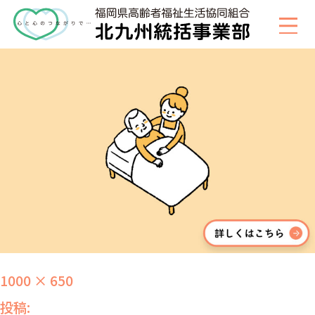
hobasiranoie_btn
1000 × 650
投稿: